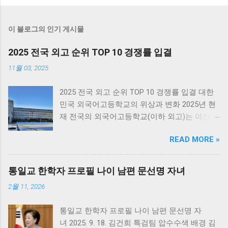
이 블로그의 인기 게시물
2025 전국 외고 순위 TOP 10 경쟁률 입결
11월 03, 2025
2025 전국 외고 순위 TOP 10 경쟁률 입결 대한
민국 외국어고등학교의 위상과 변화 2025년 현
재 전국의 외국어고등학교(이하 외고)는 여전히
상위권 대학 진학률과 높은 교육 수준으로 많은
READ MORE »
중학생과 학부모들의 관심을 받고 있습니다. 외
고는 ‘특수목적고등학교’ 중 하나로, 언어 교육을
중심으로 국제 인재 양성을 목표로 하고 있습니
통일교 한학자 프로필 나이 남편 문선명 자녀
다. 한때 폐지 논란이 일기도 했지만, 최근에는
2월 11, 2026
학교별 경쟁률이 다시 상승하며 명문 외고의 인
기가 재점화되고 있습니다. 2025학년도 입시 결
통일교 한학자 프로필 나이 남편 문선명 자
과를 살펴보면, 수도권 중심으로 외고의 위상이
녀 2025. 9. 18. 김건희 특검팀 압수수색 배경 김
공고히 유지되고 있으며, 특히 대원외고·한영외