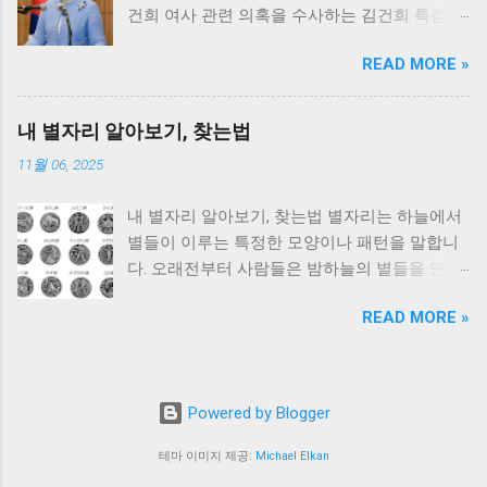
건희 여사 관련 의혹을 수사하는 김건희 특검팀
고·명덕외고 등 서울권 외고가 여전히 최상위권
이 7월 18일 대대적인 압수수색을 단행했습니
을 차지하고 있습니다. 아래에서는 2025년 기준
READ MORE »
다. 통일교와 ‘건진법사’ 전성배 씨 관련 의혹, 권
전국 외고 순위 TOP 10과 각 학교의 특징, 입시
성동 의원과 국정원 관련 의혹을 중심으로 한 수
경쟁률, 그리고 진학 실적을 종합적으로 분석합
사 상황을 아래에 정리했습니다. 통일교 본부 등
니다. 1위 - 대원외국어고등학교 서울 광진구에
내 별자리 알아보기, 찾는법
압수수색 일시·장소: 7월 18일 오전 7시부터 경
위치한 대원외국어고등학교 는 부동의 1위 외
11월 06, 2025
기 가평 및 서울 용산의 통일교 본부, 천정궁(한
고로 꼽힙니다. 2025년에도 서울대·연세대·고려
학자 총재 거주), 통일교 세계본부장 윤모 씨 자
대를 비롯한 SKY 대학에 연간 200명 이상을 합
내 별자리 알아보기, 찾는법 별자리는 하늘에서
택 등 약 10여 곳 압수수색 수사 목적: 통일교 측
격시켰으며, 해외 명문대 진학자 또한 다수 배출
별들이 이루는 특정한 모양이나 패턴을 말합니
이 전성배 씨(건진법사)를 통해 김건희 여사에
했습니다. 특히 영어과·중국어과·일본어과 등 전
다. 오래전부터 사람들은 밤하늘의 별들을 연결
게 샤넬백, 다이아몬드 목걸이 등을 제공하며 캄
통적인 어문 계열뿐 아니라 사회·인문 융합 교과
해 다양한 그림을 그려냈고, 이를 통해 계절을
보디아 메콩강 사업·YTN 인수·유엔 제5사무국
과정의 우수성이 돋보입니다. 지역: 서울 주요
READ MORE »
파악하거나 시간을 측정하는 데 활용했습니다.
한국 유치·대통령 취임식 초청 등의 청탁을 전달
특징: SKY 합격자 최다 배출, 교사 1인당 학생 비
오늘날 우리가 흔히 이야기하는 ‘별자리’는 점성
했는지 수사 전성배(건진법사) 관련 의혹 특검
율 우수 경쟁률: 약 2.0:1 졸업 후 진로: 국내 상위
술과 천문학에서 각각 조금씩 다른 의미로 쓰이
에 따르면 건진법사는 해당 물품을 받은 것은 인
권 대학 및 미국·영국 주요 대학 2위 - 한영외국
지만, 일반적으로는 태양이 1년 동안 지나가는
정하나 “분실했다”고 주장 중 통일교 윤 씨는 “한
Powered by Blogger
어고등학교 서울 강동구에 위치한 한영외고 는
황도(黃道)를 따라 위치한 12개의 주요 별자리
학자 총재 결재”라고 증언했지만, 통일교는 “개
대원외고와 함께 서울권 ‘양대 산맥’으로 불립니
를 뜻합니다. 내 별자리 알아보기 별자리는 우리
인 일탈”이라며 단체 관여를 부인 특검은 확보한
테마 이미지 제공:
Michael Elkan
다. 2025학년도 일반전형 경쟁률은 2.0:1 이상으
에게 자신만의 성격, 운세, 그리고 미래를 점쳐
증거로 통일교 지도부의 개입 여부를 수사할 예