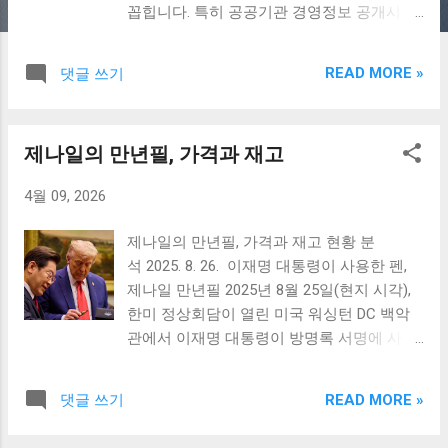
꼽힙니다. 특히 공공기관 경영정보 공개시스
템(ALIO)에 매년 공개되는 자료를 보면, 에너
지·발전 공기업들이 높은 연봉과 긴 근속기간
READ MORE »
댓글 쓰기
으로 꾸준히 상위권을 차지하고 있습니다. 단
순히 급여 수준만이 아니라 복리후생, 사회적
안정성, 경력 관리 측면에서 매력적인 선택지
제나일의 만년필, 가격과 재고
가 되며, 사기업과의 비교에서도 특별한 경쟁
력을 보여줍니다. 이번 글에서는 2026년 기준
4월 09, 2026
메이저 공기업 평균 연봉 순위 TOP 10과 근
속기간 을 살펴보고, 각 기업별 특징과 함께
제나일의 만년필, 가격과 재고 현황 분
공기업 취업을 준비할 때 알아야 할 점들을
석 2025. 8. 26. 이재명 대통령이 사용한 펜,
종합적으로 정리하겠습니다. 2026 메이저 공
제나일 만년필 2025년 8월 25일(현지 시각),
기업 연봉 순위 TOP 10 한국수력원자력 (한
한미 정상회담이 열린 미국 워싱턴 DC 백악
수원) 평균 연봉: 약 1억 1,700만 원 평균 근속
관에서 이재명 대통령이 방명록 서명에 사용
연수: 15.2년 국내 전력 생산의 30% 이상을 담
한 수제 만년필 이 화제가 되었습니다. 이 만
당하는 최대 발전사로, 원자력·수력 발전을 주
년필은 대한민국 서울 문래동에 위치한 수제
력으로 합니다. 대규모 프로젝트 참여 기회와
READ MORE »
댓글 쓰기
만년필 전문 공방 제나일(Zenyle) 에서 제작
높은 직무 안정성이 특징이며, 업계 최고 수
된 것으로 확인되어, 독창성과 수공예적 가치
준의 보상 체계를 자랑합니다. 한국남부발전