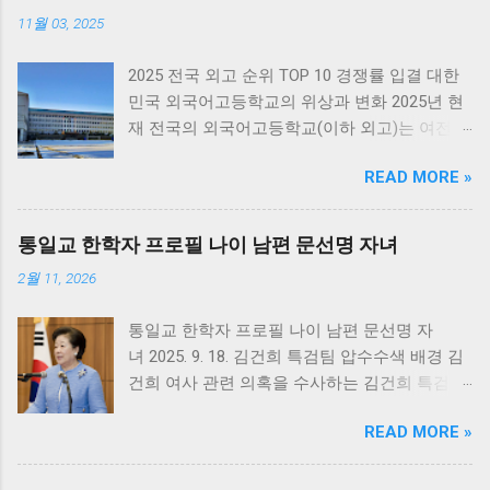
11월 03, 2025
2025 전국 외고 순위 TOP 10 경쟁률 입결 대한
민국 외국어고등학교의 위상과 변화 2025년 현
재 전국의 외국어고등학교(이하 외고)는 여전히
상위권 대학 진학률과 높은 교육 수준으로 많은
READ MORE »
중학생과 학부모들의 관심을 받고 있습니다. 외
고는 ‘특수목적고등학교’ 중 하나로, 언어 교육을
중심으로 국제 인재 양성을 목표로 하고 있습니
통일교 한학자 프로필 나이 남편 문선명 자녀
다. 한때 폐지 논란이 일기도 했지만, 최근에는
2월 11, 2026
학교별 경쟁률이 다시 상승하며 명문 외고의 인
기가 재점화되고 있습니다. 2025학년도 입시 결
통일교 한학자 프로필 나이 남편 문선명 자
과를 살펴보면, 수도권 중심으로 외고의 위상이
녀 2025. 9. 18. 김건희 특검팀 압수수색 배경 김
공고히 유지되고 있으며, 특히 대원외고·한영외
건희 여사 관련 의혹을 수사하는 김건희 특검팀
고·명덕외고 등 서울권 외고가 여전히 최상위권
이 7월 18일 대대적인 압수수색을 단행했습니
을 차지하고 있습니다. 아래에서는 2025년 기준
READ MORE »
다. 통일교와 ‘건진법사’ 전성배 씨 관련 의혹, 권
전국 외고 순위 TOP 10과 각 학교의 특징, 입시
성동 의원과 국정원 관련 의혹을 중심으로 한 수
경쟁률, 그리고 진학 실적을 종합적으로 분석합
사 상황을 아래에 정리했습니다. 통일교 본부 등