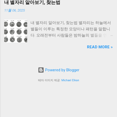
니다. 1위 - 대원외국어고등학교 서울 광진구에
내 별자리 알아보기, 찾는법
압수수색 일시·장소: 7월 18일 오전 7시부터 경
위치한 대원외국어고등학교 는 부동의 1위 외
11월 06, 2025
기 가평 및 서울 용산의 통일교 본부, 천정궁(한
고로 꼽힙니다. 2025년에도 서울대·연세대·고려
학자 총재 거주), 통일교 세계본부장 윤모 씨 자
대를 비롯한 SKY 대학에 연간 200명 이상을 합
내 별자리 알아보기, 찾는법 별자리는 하늘에서
택 등 약 10여 곳 압수수색 수사 목적: 통일교 측
격시켰으며, 해외 명문대 진학자 또한 다수 배출
별들이 이루는 특정한 모양이나 패턴을 말합니
이 전성배 씨(건진법사)를 통해 김건희 여사에
했습니다. 특히 영어과·중국어과·일본어과 등 전
다. 오래전부터 사람들은 밤하늘의 별들을 연결
게 샤넬백, 다이아몬드 목걸이 등을 제공하며 캄
통적인 어문 계열뿐 아니라 사회·인문 융합 교과
해 다양한 그림을 그려냈고, 이를 통해 계절을
보디아 메콩강 사업·YTN 인수·유엔 제5사무국
과정의 우수성이 돋보입니다. 지역: 서울 주요
READ MORE »
파악하거나 시간을 측정하는 데 활용했습니다.
한국 유치·대통령 취임식 초청 등의 청탁을 전달
특징: SKY 합격자 최다 배출, 교사 1인당 학생 비
오늘날 우리가 흔히 이야기하는 ‘별자리’는 점성
했는지 수사 전성배(건진법사) 관련 의혹 특검
율 우수 경쟁률: 약 2.0:1 졸업 후 진로: 국내 상위
술과 천문학에서 각각 조금씩 다른 의미로 쓰이
에 따르면 건진법사는 해당 물품을 받은 것은 인
권 대학 및 미국·영국 주요 대학 2위 - 한영외국
지만, 일반적으로는 태양이 1년 동안 지나가는
정하나 “분실했다”고 주장 중 통일교 윤 씨는 “한
Powered by Blogger
어고등학교 서울 강동구에 위치한 한영외고 는
황도(黃道)를 따라 위치한 12개의 주요 별자리
학자 총재 결재”라고 증언했지만, 통일교는 “개
대원외고와 함께 서울권 ‘양대 산맥’으로 불립니
를 뜻합니다. 내 별자리 알아보기 별자리는 우리
테마 이미지 제공:
Michael Elkan
인 일탈”이라며 단체 관여를 부인 특검은 확보한
다. 2025학년도 일반전형 경쟁률은 2.0:1 이상으
에게 자신만의 성격, 운세, 그리고 미래를 점쳐
증거로 통일교 지도부의 개입 여부를 수사할 예
로, 서울 주요 자사고와 비교해도 상당히 높은
볼 수 있는 흥미로운 틀을 제공합니다. 특히 서
정 권성동 의원실 압수수색 김건희 특검팀은 국
수준을 보였습니다. 특히 영어과, 프랑스어과, 스
양 점성술에서 태양이 태어난 때의 별자리를 ‘태
민의힘 권성동 의원의 국회 의원회관 사무실, 주
페인어과가 강세이며, 영어 에세이 및 인터뷰 중
양 별자리’라고 하며, 이를 바탕으로 성격이나
거지, 강릉 사무실 등도 함께 압수수색했습니다.
심의 수시 전형에서 높은 합격률을 기록하고 있
운명을 해석하는 경우가 많습니다. 별자리 종류
전씨와 윤 씨가 2023년 국민의힘 당대표 선거에
습니다. 지역: 서울 주요 특징: 해외대 합격률 상
와 탄생 날짜 황도 12궁 별자리는 다음과 같이